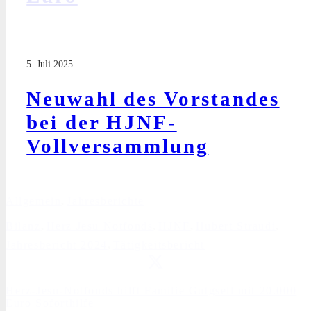
5. Juli 2025
Neuwahl des Vorstandes
bei der HJNF-
Vollversammlung
Allgemein
,
Jahresberichte
Bilanz
,
Herz Jesu Notfonds
,
HJNF
,
Hubert Straudi
,
Jahresbericht 2024
,
Tätigkeitsbericht
Herz-Jesu-Notfonds hilft Familie Gutgsell mit 20.000
Euro Soforthilfe