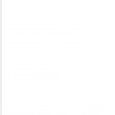
Zinsen: 4.316,36 Euro
Ausgaben im selben Zeitraum:
Lieferantenzahlungen: 2.527,80 Euro
Immobilien- und Staatssteuern: 4.540,76 Euro
Rückzahlung des Darlehens: 15.722,04 Euro
Anlage in Sparbriefe: 300.000,00 Euro
Der Kontostand betrug am 01.01.2024 5.774,42 Euro
und am 31.12.2024 9.398,83 Euro, was einen Zuwachs
von 3.624,41 Euro ergibt.
Gesamtvermögen zum 31.12.2024
Liquide Mittel: 60.991,26 Euro
Wertpapiere: 20.000,00 Euro
Sparbriefe: 300.000,00 Euro
Gesamtvermögen: 380.991,26 Euro
3. Aufruf zur Unterstützung
lle Marketenderinnen, Schützen und Schützenfreunde
sind weiterhin aufgerufen, den Herz-Jesu-Notfonds zu
unterstützen. Denn jeder – wir wollen es nicht hoffen
– kann einmal in Not geraten und wäre dann über