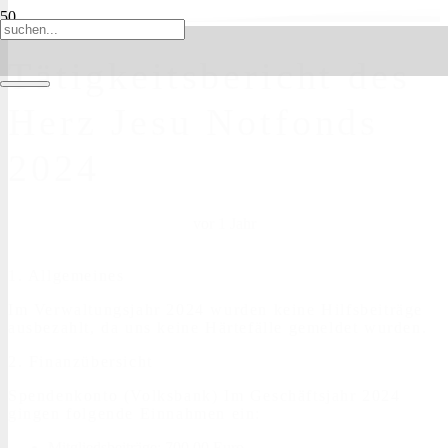
Tätigkeitsbericht des
Herz Jesu Notfonds
2024
vor 1 Jahr
1. Allgemeines
Im Verwaltungsjahr 2024 wurden keine Hilfsbeiträge
ausbezahlt, da uns keine Härtefälle gemeldet wurden.
2. Finanzübersicht
Spendenkonto (Volksbank) Im Geschäftsjahr 2024
gingen folgende Einnahmen ein:
Mitgliedsbeiträge: 700,00 Euro