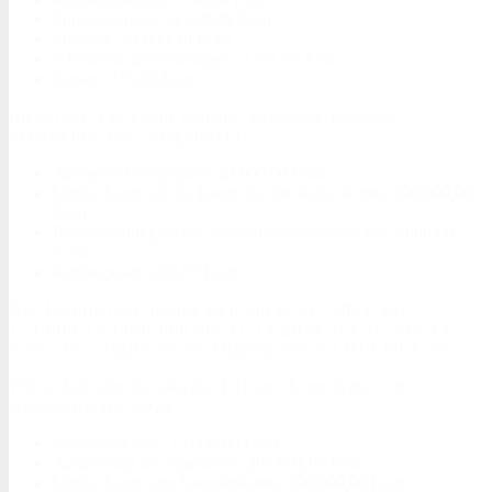
Förderbeiträge: 14.230,00 Euro
Spenden: 24.098,40 Euro
5-Promille-Zuwendungen: 3.511,98 Euro
Zinsen: 715,50 Euro
Im selben Zeitraum wurden folgende Beträge
verwendet bzw. umgebucht:
Anlage in Wertpapiere: 20.000,00 Euro
Umbuchung auf das Konto bei der Raika Ritten: 100.000,00
Euro
Rückerstattung an den Südtiroler Schützenbund: 5.000,00
Euro
Kontospesen: 268,57 Euro
Der Kontostand belief sich am 01.01.2024 auf
133.605,12 Euro und am 31.12.2024 auf 51.592,43
Euro. Das ergibt einen Abgang von 82.012,69 Euro.
Wirtschaftskonto (Raika Ritten) Einnahmen im
Geschäftsjahr 2024:
Mieteinnahmen: 15.006,00 Euro
Auszahlung des Sparbriefs: 207.092,65 Euro
Umbuchung vom Spendenkonto: 100.000,00 Euro