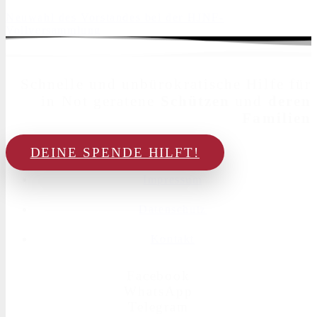
Neuwahl des Vorstandes bei der HJNF-
Vollversammlung
Schnelle und unbürokratische Hilfe für
in Not geratene
Schützen
und
deren
Familien
DEINE SPENDE HILFT!
Impressum
Datenschutz
Kontakt
Facebook
WhatsApp
Telegram