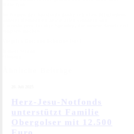
Hilfe froh.
Im Namen des Vorstands danke ich allen Mitgliedern
unserer Kompanien sowie allen Gönnern und
Unterstützern für ihre Spenden, die unsere Arbeit erst
möglich machen.
Vergelt’s Gott und Schützen Heil!
Hubert Straudi
Obmann
Ähnliche Beiträge
26. Juli 2025
Herz-Jesu-Notfonds
unterstützt Familie
Obergolser mit 12.500
Euro