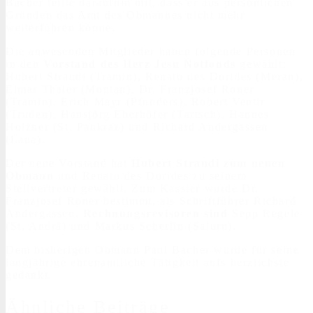
Bacher teilte daraufhin mit, dass er aus persönlichen
Gründen das Amt des Obmannes nicht mehr
weiterführen könne.
Die anwesenden Mitglieder haben folgende Personen
in den
Vorstand des Herz Jesu Notfonds
gewählt:
Hubert Straudi (Tramin), Renato des Dorides (Meran),
Elmar Thaler (Montan), Dr. Franzjosef Roner
(Tramin), Erich Mayr (Pfunders), Robert Ventir
(Truden), Hansjörg Eberhöfer (Tartsch), Hannes
Holzner (St. Pankraz) und Richard Andergassen
(Lana).
Der neue Vorstand hat
Hubert Straudi zum neuen
Obmann
und Renato des Dorides zu seinem
Stellvertreter gewählt. Zum Kassier wurde Dr.
Franzjosef Roner bestimmt, als Schriftführer Richard
Andergassen.
Rechnungsrevisoren sind
Sepp Regele
(St. Andrä) und Markus Scherlin (Salurn).
Dem bisherigen Obmann Paul Bacher wurde für seine
langjährige ehrenamtliche Tätigkeit aufs herzlichste
gedankt.
Ähnliche Beiträge