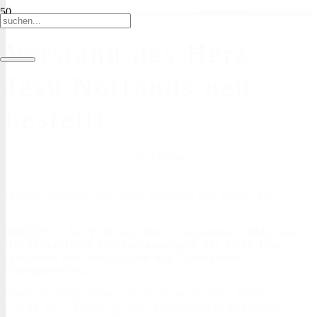
Vorstand des Herz
Jesu Notfonds neu
bestellt
vor 4 Jahren
Hubert Straudi, der neue Obmann des Herz Jesu
Notfonds.
BOZEN
– Am Freitag, den
2. September 2022
hat
die ordentliche Vollversammlung des Herz Jesu
Notfonds mit Neuwahlen des Vorstandes
stattgefunden.
Nach der Begrüßung durch Obmann Paul Bacher
wurde der Tätigkeits- und Kassabericht genehmigt.