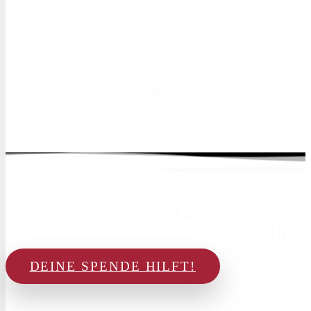
Allgemein
2022
,
Herz Jesu Notfonds
,
Hubert Straudi
,
Neuwahlen
,
Obmann
,
Vollversammlung
,
Vorstand
Tätigkeitsbericht des Herz Jesu Notfonds 2021
Herz Jesu Notfonds hilft Familie Prugger
Schnelle und unbürokratische Hilfe für
in Not geratene
Schützen
und
deren
Familien
DEINE SPENDE HILFT!
Impressum